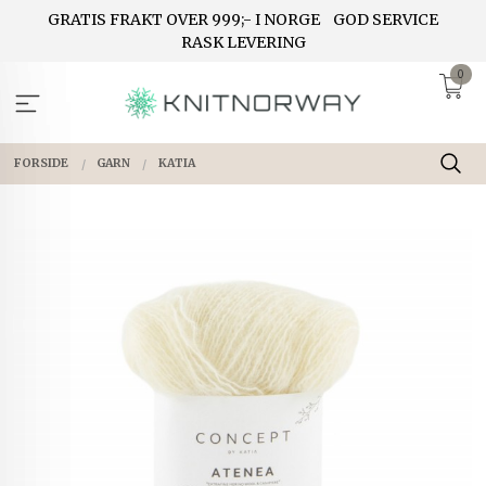
Gå
GRATIS FRAKT OVER 999;- I NORGE
GOD SERVICE
til
RASK LEVERING
innholdet
0
FORSIDE
GARN
KATIA