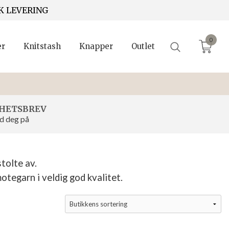
K LEVERING
0
er
Knitstash
Knapper
Outlet
HETSBREV
d deg på
tolte av.
motegarn i veldig god kvalitet.