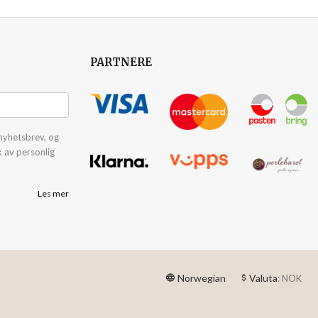
PARTNERE
nyhetsbrev, og
k av personlig
Les mer
Norwegian
Valuta
: NOK