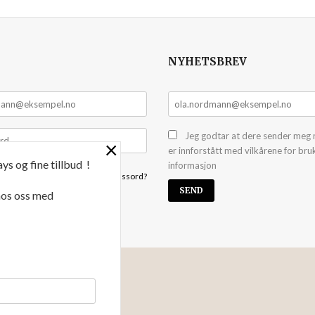
NYHETSBREV
Jeg godtar at dere sender meg 
×
er innforstått med vilkårene for bru
ys og fine tillbud !
informasjon
Glemt passord?
 hos oss med
NYHETSBREV
 kan yte deg bedre service. Vi