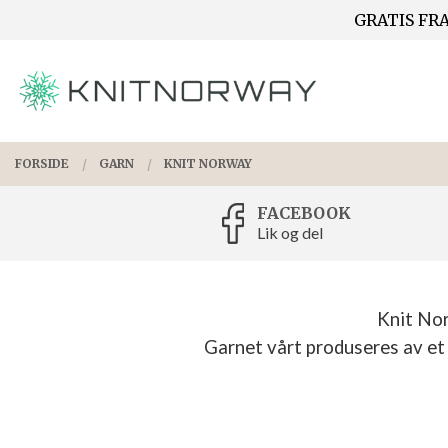
Gå
GRATIS FRA
Lukk
til
innholdet
PRODUKTER
FORSIDE
GARN
KNIT NORWAY
FACEBOOK
Lik og del
Knit Nor
Garnet vårt produseres av et l