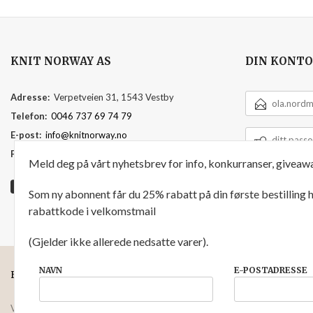
KNIT NORWAY AS
DIN KONTO
E-
Adresse:
Verpetveien 31, 1543 Vestby
POSTADRESSE
Telefon:
0046 737 69 74 79
DITT
E-post:
info@knitnorway.no
PASSORD
Foretaksregisteret:
920595391
Meld deg på vårt nyhetsbrev for info, konkurranser, giveawa
Som ny abonnent får du 25% rabatt på din første bestilling
rabattkode i velkomstmail
(Gjelder ikke allerede nedsatte varer).
NAVN
E-POSTADRESSE
FRAKT
KJØPSBETINGELSER
SIKKERHET OG PERSONVERN
Vår nettbutikk bruker cookies slik at du får en bedre kjøpsopplevelse og vi