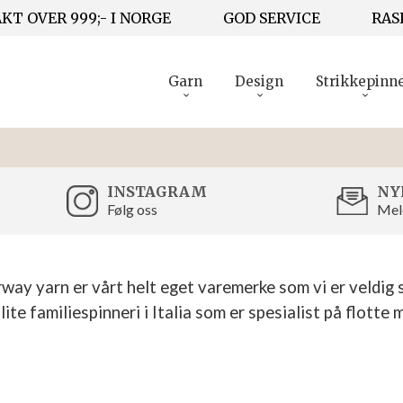
KT OVER 999;- I NORGE
GOD SERVICE
RAS
Garn
Design
Strikkepinn
INSTAGRAM
NY
Følg oss
Mel
way yarn er vårt helt eget varemerke som vi er veldig s
ite familiespinneri i Italia som er spesialist på flotte 