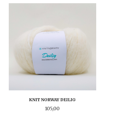
KNIT NORWAY DEILIG
Pris
105,00
LES MER