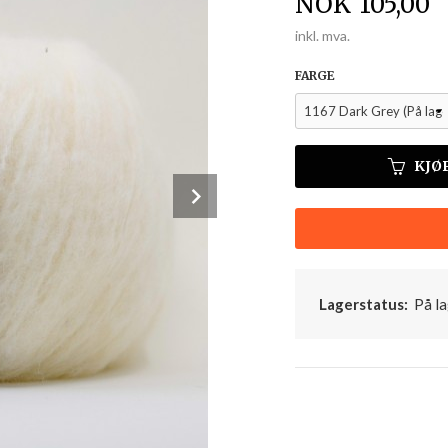
Pris
NOK
105,00
inkl. mva.
FARGE
KJØ
Next
Lagerstatus:
På la