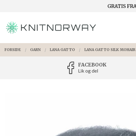
Gå
GRATIS FRA
Lukk
til
innholdet
PRODUKTER
FORSIDE
GARN
LANA GATTO
LANA GATTO SILK MOHAIR
FACEBOOK
Lik og del