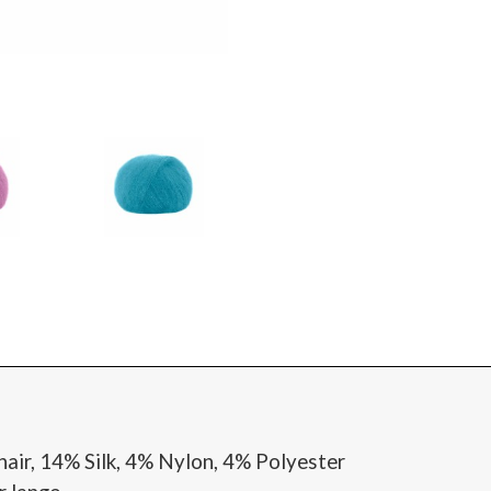
Lana Gatto Silk Mohair LUX 30483
air, 14% Silk, 4% Nylon, 4% Polyester