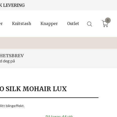
K LEVERING
0
er
Knitstash
Knapper
Outlet
HETSBREV
d deg på
O SILK MOHAIR LUX
litt blingeffekt.
På lager: 44 stk.