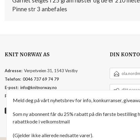
Garnet selges i 25 gram nøster og de er 210 mete
Pinne str 3 anbefales
KNIT NORWAY AS
DIN KONTO
E-
Adresse:
Verpetveien 31, 1543 Vestby
POSTADRESSE
Telefon:
0046 737 69 74 79
DITT
E-post:
info@knitnorway.no
PASSORD
Foretaksregisteret:
920595391
Meld deg på vårt nyhetsbrev for info, konkurranser, giveawa
Som ny abonnent får du 25% rabatt på din første bestilling
rabattkode i velkomstmail
(Gjelder ikke allerede nedsatte varer).