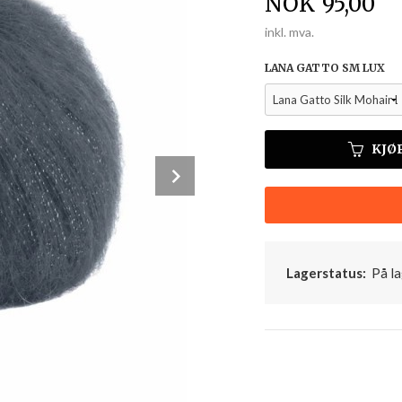
Pris
NOK
95,00
inkl. mva.
LANA GATTO SM LUX
KJØ
Next
Lagerstatus:
På la