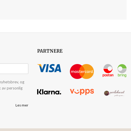
PARTNERE
nyhetsbrev, og
k av personlig
Les mer