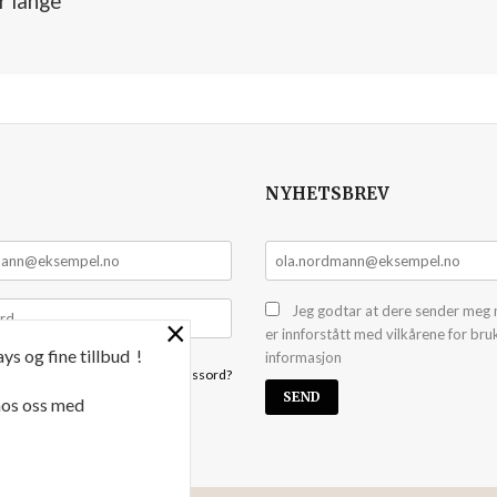
r lange
NYHETSBREV
Jeg godtar at dere sender meg 
×
er innforstått med vilkårene for bru
ys og fine tillbud !
informasjon
Glemt passord?
 hos oss med