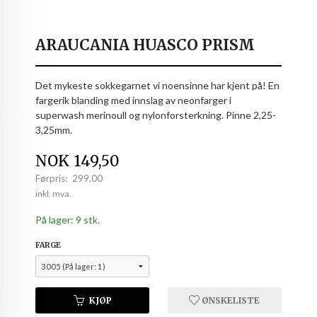
ARAUCANIA HUASCO PRISM
Det mykeste sokkegarnet vi noensinne har kjent på! En
fargerik blanding med innslag av neonfarger i
superwash merinoull og nylonforsterkning. Pinne 2,25-
3,25mm.
Tilbud
NOK
149,50
Førpris:
299,00
Rabatt
inkl. mva.
På lager: 9 stk.
FARGE
KJØP
ØNSKELISTE