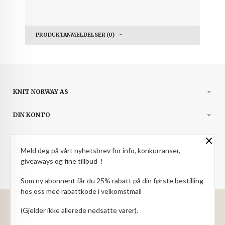
PRODUKTANMELDELSER (0)
KNIT NORWAY AS
DIN KONTO
×
NYHETSBREV
Meld deg på vårt nyhetsbrev for info, konkurranser,
giveaways og fine tillbud !
PARTNERE
Som ny abonnent får du 25% rabatt på din første bestilling
hos oss med rabattkode i velkomstmail
: NOK
Norwegian
Valuta
(Gjelder ikke allerede nedsatte varer).