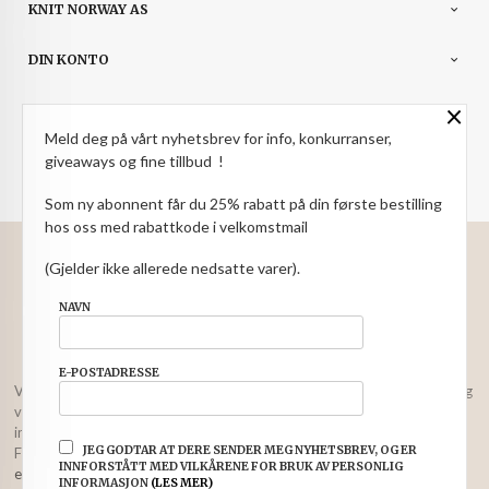
KNIT NORWAY AS
DIN KONTO
×
NYHETSBREV
Meld deg på vårt nyhetsbrev for info, konkurranser,
PARTNERE
giveaways og fine tillbud !
Som ny abonnent får du 25% rabatt på din første bestilling
hos oss med rabattkode i velkomstmail
: NOK
Norwegian
Valuta
(Gjelder ikke allerede nedsatte varer).
FRAKT
KJØPSBETINGELSER
SIKKERHET OG PERSONVERN
NAVN
NYHETSBREV
E-POSTADRESSE
Vår nettbutikk bruker cookies slik at du får en bedre kjøpsopplevelse og
vi kan yte deg bedre service. Vi bruker cookies hovedsaklig til å lagre
innloggingsdetaljer og huske hva du har puttet i handlekurven din.
JEG GODTAR AT DERE SENDER MEG NYHETSBREV, OG ER
Fortsett å bruke siden som normalt om du godtar dette.
Les mer
eller
INNFORSTÅTT MED VILKÅRENE FOR BRUK AV PERSONLIG
endre innstillinger for cookies.
INFORMASJON
(LES MER)