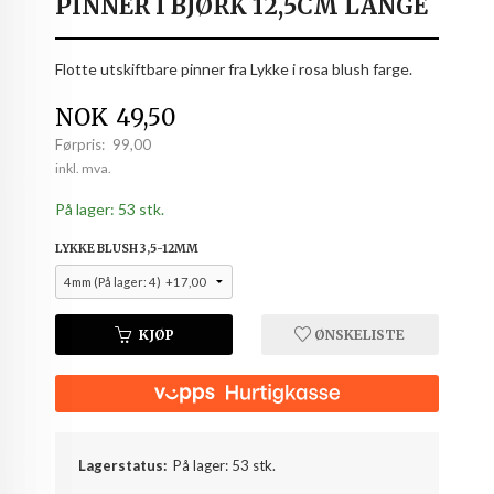
PINNER I BJØRK 12,5CM LANGE
Flotte utskiftbare pinner fra Lykke i rosa blush farge.
Tilbud
NOK
49,50
Førpris:
99,00
Rabatt
inkl. mva.
På lager: 53 stk.
LYKKE BLUSH 3,5-12MM
KJØP
ØNSKELISTE
Lagerstatus:
På lager: 53 stk.