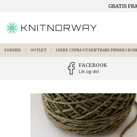
Gå
GRATIS FRA
Lukk
til
innholdet
PRODUKTER
FORSIDE
OUTLET
LYKKE CYPRA UTSKIFTBARE PINNER I KOB
FACEBOOK
Lik og del