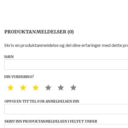
PRODUKTANMELDELSER (0)
Skriv en produktanmeldelse og del dine erfaringer med dette p
NAVN
DIN VURDERING?
1 STAR
2 STAR
3 STAR
4 STAR
5 STAR
6 STAR
OPPGI EN TITTEL FOR ANMELDELSEN DIN
SKRIV INN PRODUKTANMELDELSEN I FELTET UNDER