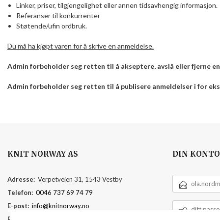
Linker, priser, tilgjengelighet eller annen tidsavhengig informasjon.
Referanser til konkurrenter
Støtende/ufin ordbruk.
Du må ha kjøpt varen for å skrive en anmeldelse.
Admin forbeholder seg retten til å akseptere, avslå eller fjerne 
Admin forbeholder seg retten til å publisere anmeldelser i for e
KNIT NORWAY AS
DIN KONTO
E-
Adresse:
Verpetveien 31, 1543 Vestby
POSTADRESSE
Telefon:
0046 737 69 74 79
DITT
E-post:
info@knitnorway.no
PASSORD
Foretaksregisteret:
920595391