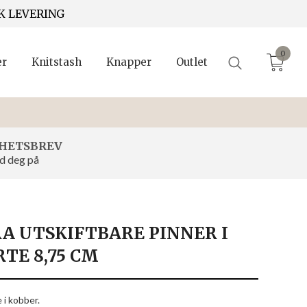
K LEVERING
0
er
Knitstash
Knapper
Outlet
HETSBREV
d deg på
A UTSKIFTBARE PINNER I
TE 8,75 CM
 i kobber.