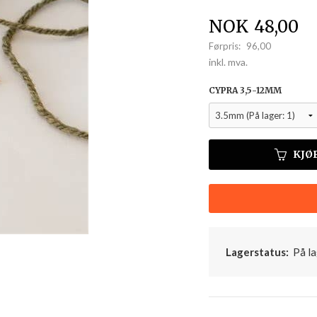
Tilbud
NOK
48,00
Førpris:
96,00
Rabatt
inkl. mva.
CYPRA 3,5-12MM
KJØ
Lagerstatus:
På la