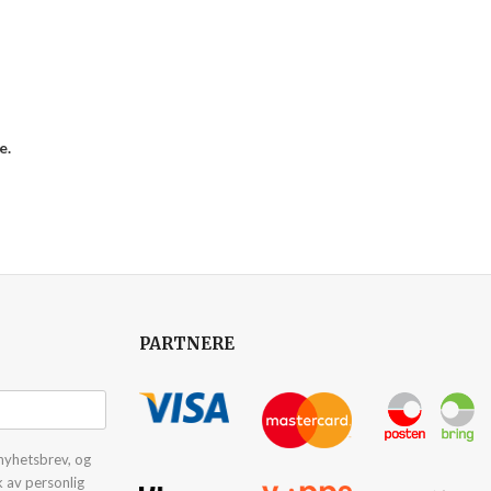
e.
PARTNERE
nyhetsbrev, og
k av personlig