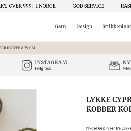
KT OVER 999;- I NORGE
GOD SERVICE
RAS
Garn
Design
Strikkepinn
BER KORTE 8,75 CM
INSTAGRAM
NY
Følg oss
Mel
LYKKE CYPR
KOBBER KOR
Nydelige pinner fra Lykke