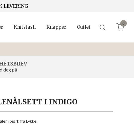
K LEVERING
0
er
Knitstash
Knapper
Outlet
HETSBREV
d deg på
ENÅLSETT I INDIGO
er i bjørk fra Lykke.