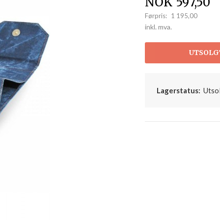
Tilbud
NOK
597,50
Førpris:
1 195,00
Rabatt
inkl. mva.
UTSOLG
Lagerstatus:
Utso