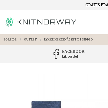
Gå
GRATIS FRA
Lukk
til
innholdet
PRODUKTER
FORSIDE
OUTLET
LYKKE HEKLENÅLSETT I INDIGO
FACEBOOK
Lik og del