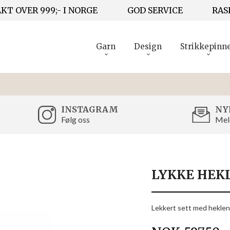
KT OVER 999;- I NORGE
GOD SERVICE
RAS
Garn
Design
Strikkepinn
INSTAGRAM
NY
Følg oss
Mel
LYKKE HEKL
Lekkert sett med heklenål