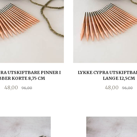
RA UTSKIFTBARE PINNER I
LYKKE CYPRA UTSKIFTBA
BER KORTE 8,75 CM
LANGE 12,5CM
Tilbud
Rabatt
Tilbud
R
48,00
48,00
96,00
96,00
LES MER
LES MER