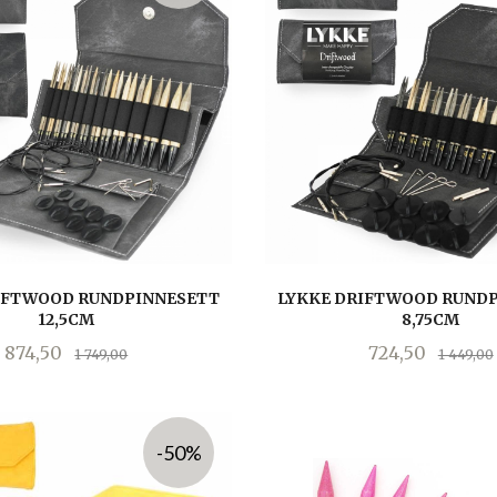
IFTWOOD RUNDPINNESETT
LYKKE DRIFTWOOD RUND
12,5CM
8,75CM
Tilbud
Rabatt
Tilbud
874,50
724,50
1 749,00
1 449,00
LES MER
LES MER
-50%