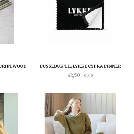
 DRIFTWOOD
PUSSEDUK TIL LYKKE CYPRA PINNER
Tilbud
Rabatt
42,50
85,00
KJØP