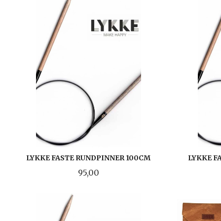
LYKKE FASTE RUNDPINNER 100CM
LYKKE F
Pris
95,00
LES MER