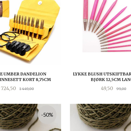
E UMBER DANDELION
LYKKE BLUSH UTSKIFTBAR
INNESETT KORT 8,75CM
BJØRK 12,5CM LA
Tilbud
Rabatt
Tilbud
Ra
724,50
49,50
1 449,00
99,00
KJØP
LES MER
-50%