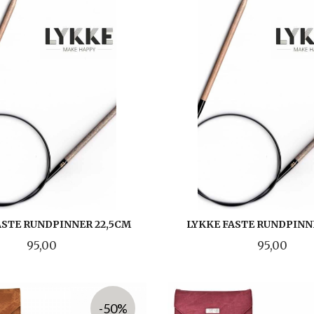
ASTE RUNDPINNER 22,5CM
LYKKE FASTE RUNDPINN
Pris
Pris
95,00
95,00
LES MER
LES MER
-50%