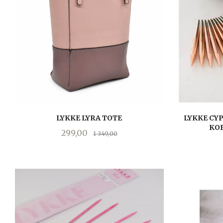
LYKKE LYRA TOTE
LYKKE CYP
KOB
Tilbud
Rabatt
299,00
1 349,00
LES MER