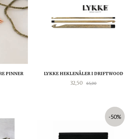
RE PINNER
LYKKE HEKLENÅLER I DRIFTWOOD
Tilbud
Rabatt
32,50
65,00
abatt
LES MER
-50%