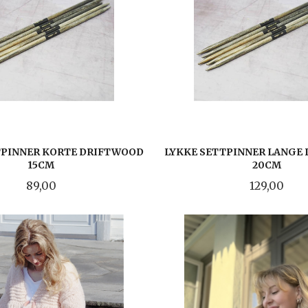
TPINNER KORTE DRIFTWOOD
LYKKE SETTPINNER LANGE
15CM
20CM
Pris
Pris
89,00
129,00
LES MER
LES MER