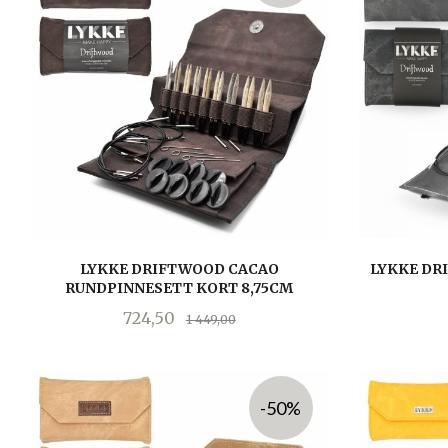
LYKKE DRIFTWOOD CACAO
LYKKE DR
RUNDPINNESETT KORT 8,75CM
Tilbud
Rabatt
724,50
1 449,00
KJØP
-50%