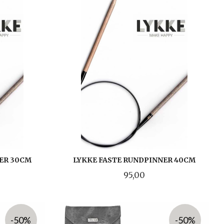
ER 30CM
LYKKE FASTE RUNDPINNER 40CM
Pris
95,00
LES MER
-50%
-50%