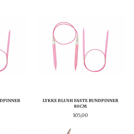
NDPINNER
LYKKE BLUSH FASTE RUNDPINNER
80CM
Pris
105,00
LES MER