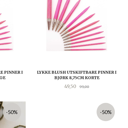
E PINNER I
LYKKE BLUSH UTSKIFTBARE PINNER I
NGE
BJØRK 8,75CM KORTE
batt
Tilbud
Rabatt
49,50
99,00
LES MER
-50%
-50%