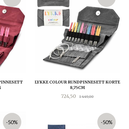
PINNESETT
LYKKE COLOUR RUNDPINNESETT KORTE
M
8,75CM
Rabatt
Tilbud
Rabatt
724,50
1 449,00
LES MER
-50%
-50%