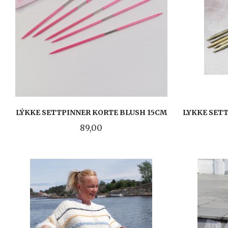
LÝKKE SETTPINNER KORTE BLUSH 15CM
LYKKE SET
Pris
89,00
LES MER