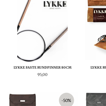
LYKKE FASTE RUNDPINNER 80CM
LYKKE R
Pris
95,00
LES MER
-50%