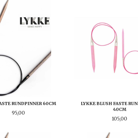
FASTE RUNDPINNER 60CM
LYKKE BLUSH FASTE RU
40CM
Pris
95,00
Pris
105,00
LES MER
LES MER