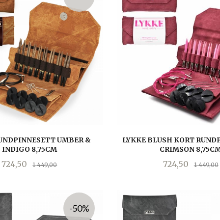
UNDPINNESETT UMBER &
LYKKE BLUSH KORT RUND
INDIGO 8,75CM
CRIMSON 8,75C
Tilbud
Rabatt
Tilbud
724,50
724,50
1 449,00
1 449,00
LES MER
KJØP
-50%