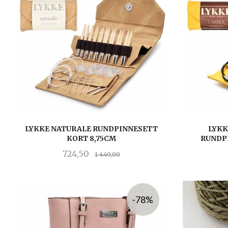
LYKKE NATURALE RUNDPINNESETT
LYKK
KORT 8,75CM
RUNDP
Tilbud
Rabatt
724,50
1 449,00
LES MER
-78%