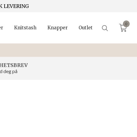
K LEVERING
0
er
Knitstash
Knapper
Outlet
HETSBREV
d deg på