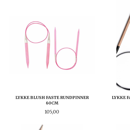
LYKKE BLUSH FASTE RUNDPINNER
LYKKE 
60CM
Pris
105,00
LES MER