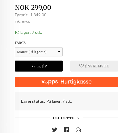
Tilbud
NOK
299,00
Førpris:
1 349,00
Rabatt
inkl. mva.
På lager: 7 stk.
FARGE
KJØP
ØNSKELISTE
Lagerstatus:
På lager: 7 stk.
DEL DETTE