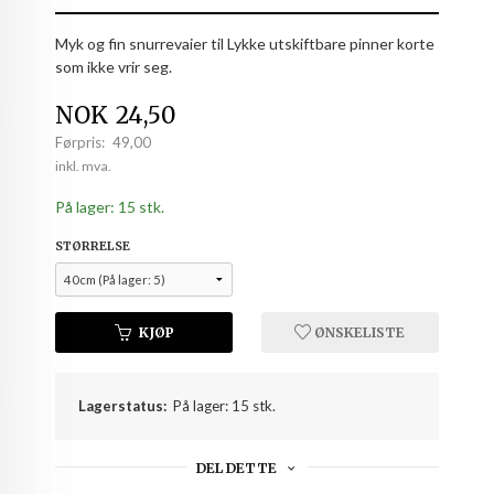
Myk og fin snurrevaier til Lykke utskiftbare pinner korte
som ikke vrir seg.
Tilbud
NOK
24,50
Førpris:
49,00
Rabatt
inkl. mva.
På lager: 15 stk.
STØRRELSE
KJØP
ØNSKELISTE
Lagerstatus:
På lager: 15 stk.
DEL DETTE