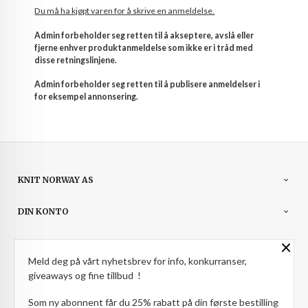
Du må ha kjøpt varen for å skrive en anmeldelse.
Admin forbeholder seg retten til å akseptere, avslå eller
fjerne enhver produktanmeldelse som ikke er i tråd med
disse retningslinjene.
Admin forbeholder seg retten til å publisere anmeldelser i
for eksempel annonsering.
KNIT NORWAY AS
DIN KONTO
×
NYHETSBREV
Meld deg på vårt nyhetsbrev for info, konkurranser,
PARTNERE
giveaways og fine tillbud !
Som ny abonnent får du 25% rabatt på din første bestilling