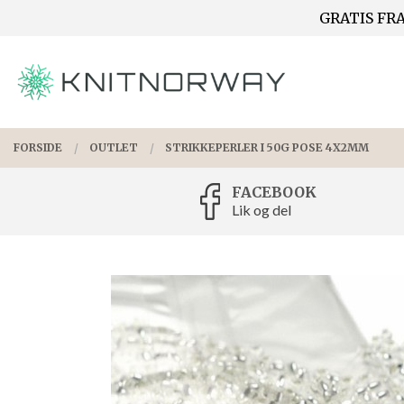
Gå
GRATIS FRA
Lukk
til
innholdet
PRODUKTER
FORSIDE
OUTLET
STRIKKEPERLER I 50G POSE 4X2MM
FACEBOOK
Lik og del