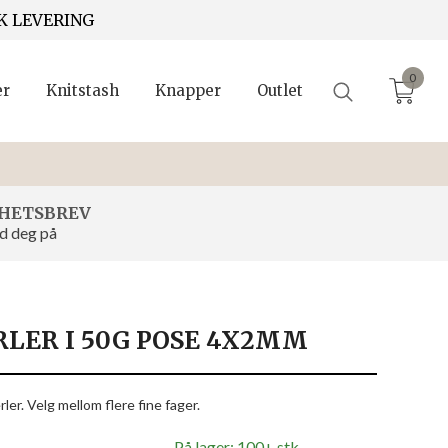
K LEVERING
0
er
Knitstash
Knapper
Outlet
HETSBREV
d deg på
RLER I 50G POSE 4X2MM
ler. Velg mellom flere fine fager.
På lager: 100+ stk.