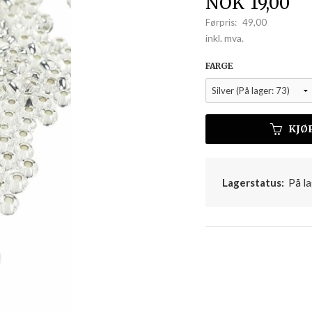
Tilbud
NOK
19,00
Førpris:
49,00
Rabatt
inkl. mva.
FARGE
KJØ
Lagerstatus:
På la