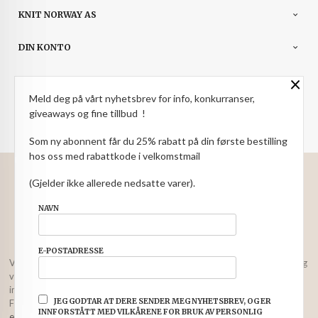
KNIT NORWAY AS
DIN KONTO
×
NYHETSBREV
Meld deg på vårt nyhetsbrev for info, konkurranser,
PARTNERE
giveaways og fine tillbud !
Som ny abonnent får du 25% rabatt på din første bestilling
hos oss med rabattkode i velkomstmail
: NOK
Norwegian
Valuta
(Gjelder ikke allerede nedsatte varer).
FRAKT
KJØPSBETINGELSER
SIKKERHET OG PERSONVERN
NAVN
NYHETSBREV
E-POSTADRESSE
Vår nettbutikk bruker cookies slik at du får en bedre kjøpsopplevelse og
vi kan yte deg bedre service. Vi bruker cookies hovedsaklig til å lagre
innloggingsdetaljer og huske hva du har puttet i handlekurven din.
JEG GODTAR AT DERE SENDER MEG NYHETSBREV, OG ER
Fortsett å bruke siden som normalt om du godtar dette.
Les mer
eller
INNFORSTÅTT MED VILKÅRENE FOR BRUK AV PERSONLIG
endre innstillinger for cookies.