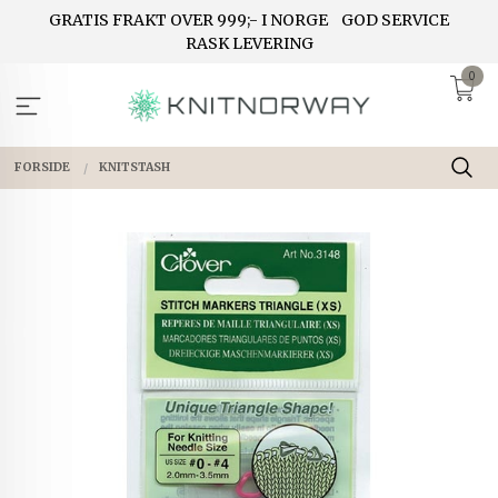
Gå
GRATIS FRAKT OVER 999;- I NORGE
GOD SERVICE
til
RASK LEVERING
innholdet
0
FORSIDE
KNITSTASH