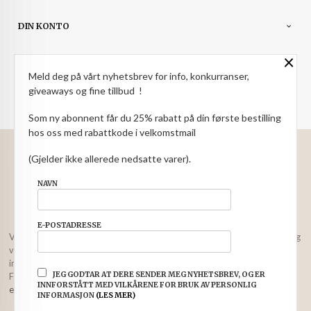
DIN KONTO
×
NYHETSBREV
Meld deg på vårt nyhetsbrev for info, konkurranser,
PARTNERE
giveaways og fine tillbud !
Som ny abonnent får du 25% rabatt på din første bestilling
hos oss med rabattkode i velkomstmail
: NOK
Norwegian
Valuta
(Gjelder ikke allerede nedsatte varer).
FRAKT
KJØPSBETINGELSER
SIKKERHET OG PERSONVERN
NAVN
NYHETSBREV
E-POSTADRESSE
Vår nettbutikk bruker cookies slik at du får en bedre kjøpsopplevelse og
vi kan yte deg bedre service. Vi bruker cookies hovedsaklig til å lagre
innloggingsdetaljer og huske hva du har puttet i handlekurven din.
JEG GODTAR AT DERE SENDER MEG NYHETSBREV, OG ER
Fortsett å bruke siden som normalt om du godtar dette.
Les mer
eller
INNFORSTÅTT MED VILKÅRENE FOR BRUK AV PERSONLIG
endre innstillinger for cookies.
INFORMASJON
(LES MER)