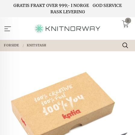
Gå
GRATIS FRAKT OVER 999;- I NORGE
GOD SERVICE
til
RASK LEVERING
innholdet
0
FORSIDE
KNITSTASH