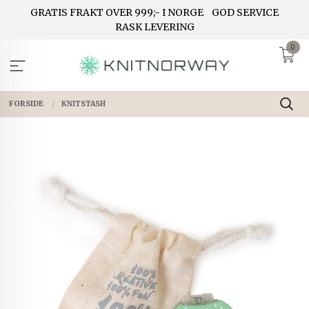
Gå
GRATIS FRAKT OVER 999;- I NORGE
GOD SERVICE
til
RASK LEVERING
innholdet
0
FORSIDE
KNITSTASH