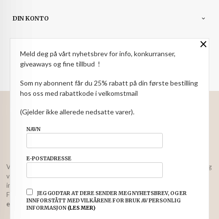
DIN KONTO
×
NYHETSBREV
Meld deg på vårt nyhetsbrev for info, konkurranser,
PARTNERE
giveaways og fine tillbud !
Som ny abonnent får du 25% rabatt på din første bestilling
hos oss med rabattkode i velkomstmail
: NOK
Norwegian
Valuta
(Gjelder ikke allerede nedsatte varer).
FRAKT
KJØPSBETINGELSER
SIKKERHET OG PERSONVERN
NAVN
NYHETSBREV
E-POSTADRESSE
Vår nettbutikk bruker cookies slik at du får en bedre kjøpsopplevelse og
vi kan yte deg bedre service. Vi bruker cookies hovedsaklig til å lagre
innloggingsdetaljer og huske hva du har puttet i handlekurven din.
JEG GODTAR AT DERE SENDER MEG NYHETSBREV, OG ER
Fortsett å bruke siden som normalt om du godtar dette.
Les mer
eller
INNFORSTÅTT MED VILKÅRENE FOR BRUK AV PERSONLIG
endre innstillinger for cookies.
INFORMASJON
(LES MER)