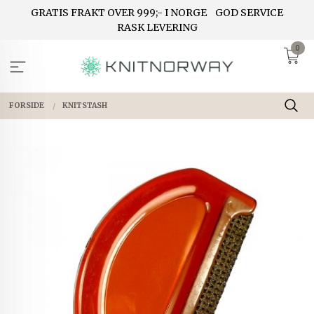
Gå
GRATIS FRAKT OVER 999;- I NORGE
GOD SERVICE
til
RASK LEVERING
innholdet
0
FORSIDE
KNITSTASH