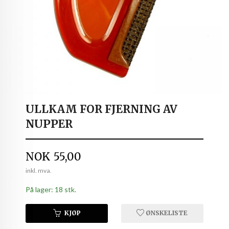
ULLKAM FOR FJERNING AV
NUPPER
Pris
NOK
55,00
inkl. mva.
På lager: 18 stk.
KJØP
ØNSKELISTE