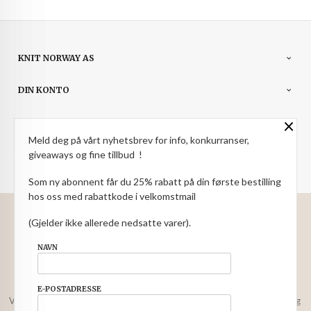
KNIT NORWAY AS
DIN KONTO
×
NYHETSBREV
Meld deg på vårt nyhetsbrev for info, konkurranser,
PARTNERE
giveaways og fine tillbud !
Som ny abonnent får du 25% rabatt på din første bestilling
hos oss med rabattkode i velkomstmail
: NOK
Norwegian
Valuta
(Gjelder ikke allerede nedsatte varer).
FRAKT
KJØPSBETINGELSER
SIKKERHET OG PERSONVERN
NAVN
NYHETSBREV
E-POSTADRESSE
Vår nettbutikk bruker cookies slik at du får en bedre kjøpsopplevelse og