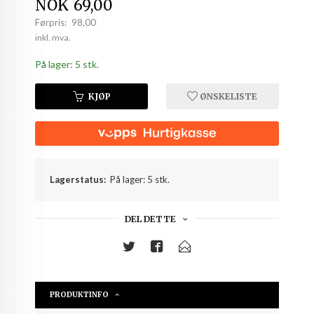
Tilbud
NOK
69,00
Førpris:
98,00
Rabatt
inkl. mva.
På lager: 5 stk.
KJØP
ØNSKELISTE
Lagerstatus:
På lager: 5 stk.
DEL DETTE
PRODUKTINFO