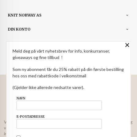
KNIT NORWAY AS
DIN KONTO
×
NYHETSBREV
Meld deg på vårt nyhetsbrev for info, konkurranser,
giveaways og fine tillbud !
PARTNERE
Som ny abonnent får du 25% rabatt på din første bestilling
hos oss med rabattkode i velkomstmail
: NOK
Norwegian
Valuta
(Gjelder ikke allerede nedsatte varer).
FRAKT
KJØPSBETINGELSER
SIKKERHET OG PERSONVERN
NAVN
NYHETSBREV
E-POSTADRESSE
Vår nettbutikk bruker cookies slik at du får en bedre kjøpsopplevelse og
vi kan yte deg bedre service. Vi bruker cookies hovedsaklig til å lagre
innloggingsdetaljer og huske hva du har puttet i handlekurven din.