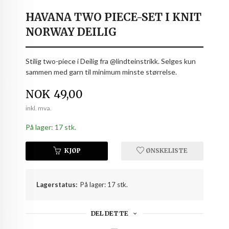
HAVANA TWO PIECE-SET I KNIT
NORWAY DEILIG
Stilig two-piece i Deilig fra @lindteinstrikk. Selges kun
sammen med garn til minimum minste størrelse.
Pris
NOK
49,00
inkl. mva.
På lager: 17 stk.
KJØP
ØNSKELISTE
Lagerstatus:
På lager: 17 stk.
DEL DETTE