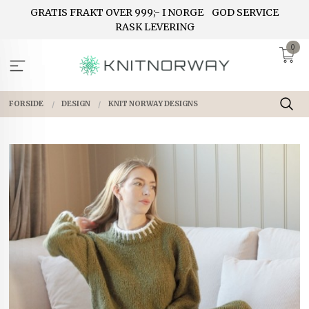
Gå
GRATIS FRAKT OVER 999;- I NORGE
GOD SERVICE
til
RASK LEVERING
innholdet
0
FORSIDE
DESIGN
KNIT NORWAY DESIGNS