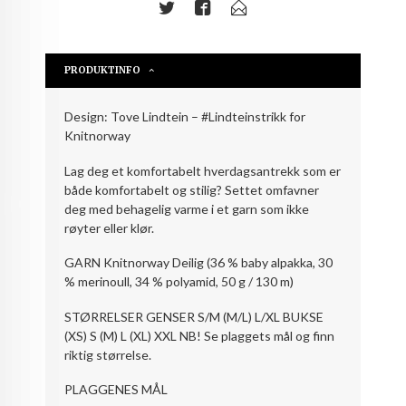
PRODUKTINFO
Design: Tove Lindtein – #Lindteinstrikk for
Knitnorway
Lag deg et komfortabelt hverdagsantrekk som er
både komfortabelt og stilig? Settet omfavner
deg med behagelig varme i et garn som ikke
røyter eller klør.
GARN Knitnorway Deilig (36 % baby alpakka, 30
% merinoull, 34 % polyamid, 50 g / 130 m)
STØRRELSER GENSER S/M (M/L) L/XL BUKSE
(XS) S (M) L (XL) XXL NB! Se plaggets mål og finn
riktig størrelse.
PLAGGENES MÅL