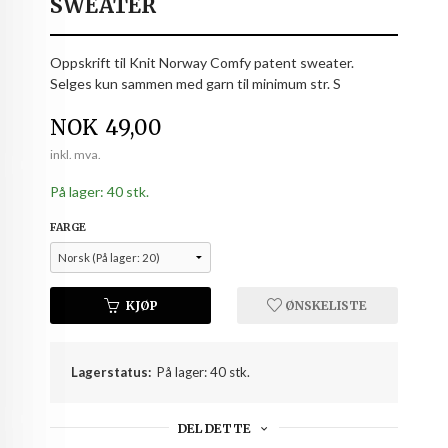
SWEATER
Oppskrift til Knit Norway Comfy patent sweater.
Selges kun sammen med garn til minimum str. S
Pris
NOK
49,00
inkl. mva.
På lager: 40 stk.
FARGE
KJØP
ØNSKELISTE
Lagerstatus:
På lager: 40 stk.
DEL DETTE