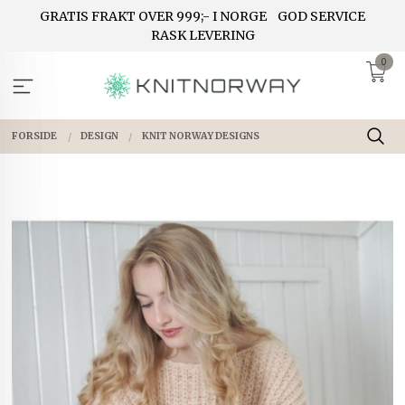
Gå
GRATIS FRAKT OVER 999;- I NORGE
GOD SERVICE
til
RASK LEVERING
innholdet
0
FORSIDE
DESIGN
KNIT NORWAY DESIGNS