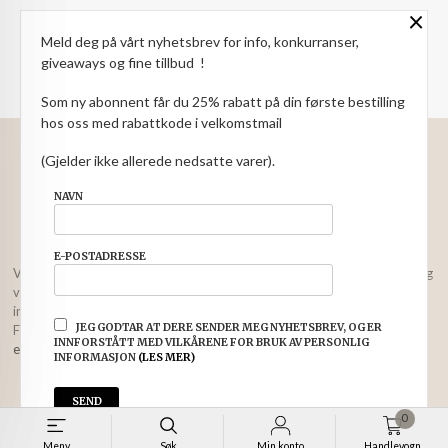
×
NYHETSBREV
Meld deg på vårt nyhetsbrev for info, konkurranser,
PARTNERE
giveaways og fine tillbud !
Som ny abonnent får du 25% rabatt på din første bestilling
hos oss med rabattkode i velkomstmail
: NOK
Norwegian
Valuta
(Gjelder ikke allerede nedsatte varer).
FRAKT
KJØPSBETINGELSER
SIKKERHET OG PERSONVERN
NAVN
NYHETSBREV
E-POSTADRESSE
Vår nettbutikk bruker cookies slik at du får en bedre kjøpsopplevelse og
vi kan yte deg bedre service. Vi bruker cookies hovedsaklig til å lagre
innloggingsdetaljer og huske hva du har puttet i handlekurven din.
JEG GODTAR AT DERE SENDER MEG NYHETSBREV, OG ER
Fortsett å bruke siden som normalt om du godtar dette.
Les mer
eller
INNFORSTÅTT MED VILKÅRENE FOR BRUK AV PERSONLIG
endre innstillinger for cookies.
INFORMASJON
(LES MER)
Powered by
24Nettbutikk
0
Meny
Søk
Min konto
Handlevogn