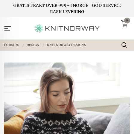
Gå
GRATIS FRAKT OVER 999;- I NORGE
GOD SERVICE
til
RASK LEVERING
innholdet
0
FORSIDE
DESIGN
KNIT NORWAY DESIGNS