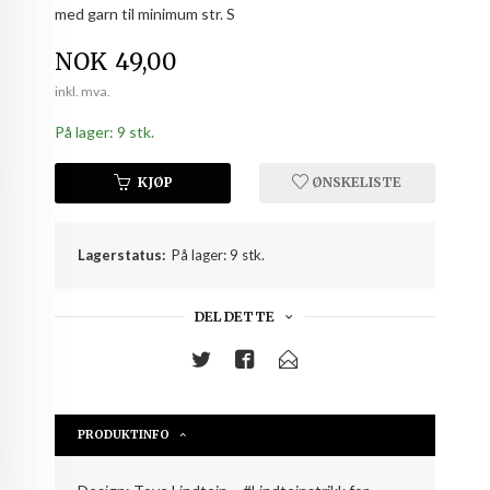
med garn til minimum str. S
Pris
NOK
49,00
inkl. mva.
På lager: 9 stk.
KJØP
ØNSKELISTE
Lagerstatus:
På lager: 9 stk.
DEL DETTE
PRODUKTINFO