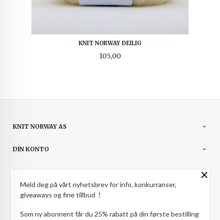
KNIT NORWAY DEILIG
Pris
105,00
KNIT NORWAY AS
DIN KONTO
×
NYHETSBREV
Meld deg på vårt nyhetsbrev for info, konkurranser,
PARTNERE
giveaways og fine tillbud !
Som ny abonnent får du 25% rabatt på din første bestilling