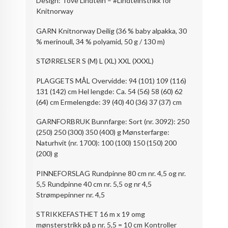
Design: Tove Lindtein – #Lindteinstrikk for
Knitnorway
GARN Knitnorway Deilig (36 % baby alpakka, 30
% merinoull, 34 % polyamid, 50 g / 130 m)
STØRRELSER S (M) L (XL) XXL (XXXL)
PLAGGETS MÅL Overvidde: 94 (101) 109 (116)
131 (142) cm Hel lengde: Ca. 54 (56) 58 (60) 62
(64) cm Ermelengde: 39 (40) 40 (36) 37 (37) cm
GARNFORBRUK Bunnfarge: Sort (nr. 3092): 250
(250) 250 (300) 350 (400) g Mønsterfarge:
Naturhvit (nr. 1700): 100 (100) 150 (150) 200
(200) g
PINNEFORSLAG Rundpinne 80 cm nr. 4,5 og nr.
5,5 Rundpinne 40 cm nr. 5,5 og nr 4,5
Strømpepinner nr. 4,5
STRIKKEFASTHET 16 m x 19 omg
mønsterstrikk på p nr. 5,5 = 10 cm Kontroller