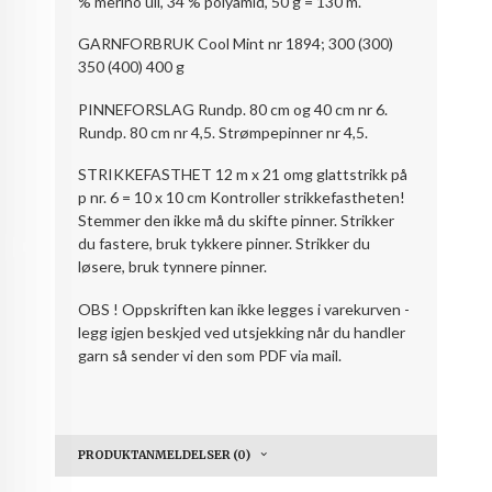
% merino ull, 34 % polyamid, 50 g = 130 m.
GARNFORBRUK Cool Mint nr 1894; 300 (300)
350 (400) 400 g
PINNEFORSLAG Rundp. 80 cm og 40 cm nr 6.
Rundp. 80 cm nr 4,5. Strømpepinner nr 4,5.
STRIKKEFASTHET 12 m x 21 omg glattstrikk på
p nr. 6 = 10 x 10 cm Kontroller strikkefastheten!
Stemmer den ikke må du skifte pinner. Strikker
du fastere, bruk tykkere pinner. Strikker du
løsere, bruk tynnere pinner.
OBS ! Oppskriften kan ikke legges i varekurven -
legg igjen beskjed ved utsjekking når du handler
garn så sender vi den som PDF via mail.
PRODUKTANMELDELSER (0)