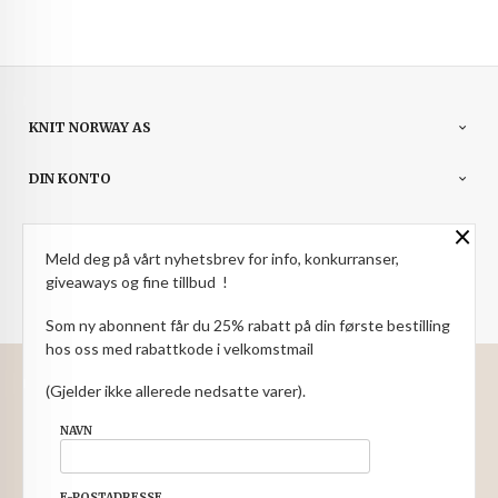
KNIT NORWAY AS
DIN KONTO
×
NYHETSBREV
Meld deg på vårt nyhetsbrev for info, konkurranser,
PARTNERE
giveaways og fine tillbud !
Som ny abonnent får du 25% rabatt på din første bestilling
hos oss med rabattkode i velkomstmail
: NOK
Norwegian
Valuta
(Gjelder ikke allerede nedsatte varer).
FRAKT
KJØPSBETINGELSER
SIKKERHET OG PERSONVERN
NAVN
NYHETSBREV
E-POSTADRESSE