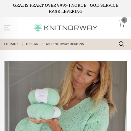
Gå
GRATIS FRAKT OVER 999;- I NORGE
GOD SERVICE
til
RASK LEVERING
innholdet
0
FORSIDE
DESIGN
KNIT NORWAY DESIGNS