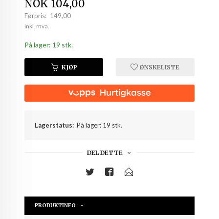
Tilbud
NOK
104,00
Førpris:
149,00
Rabatt
inkl. mva.
På lager: 19 stk.
KJØP
ØNSKELISTE
Lagerstatus:
På lager: 19 stk.
DEL DETTE
PRODUKTINFO