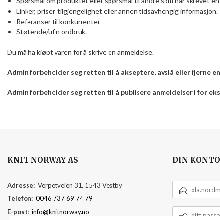
Spørsmål om produktet eller spørsmål til andre som har skrevet en 
Linker, priser, tilgjengelighet eller annen tidsavhengig informasjon.
Referanser til konkurrenter
Støtende/ufin ordbruk.
Du må ha kjøpt varen for å skrive en anmeldelse.
Admin forbeholder seg retten til å akseptere, avslå eller fjerne 
Admin forbeholder seg retten til å publisere anmeldelser i for e
KNIT NORWAY AS
DIN KONTO
E-
Adresse:
Verpetveien 31, 1543 Vestby
POSTADRESSE
Telefon:
0046 737 69 74 79
DITT
E-post:
info@knitnorway.no
PASSORD