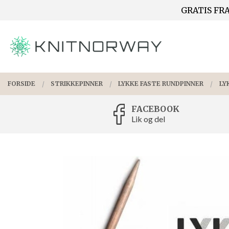
Gå
GRATIS FRA
Lukk
til
innholdet
PRODUKTER
FORSIDE
STRIKKEPINNER
LYKKE FASTE RUNDPINNER
LY
FACEBOOK
Lik og del