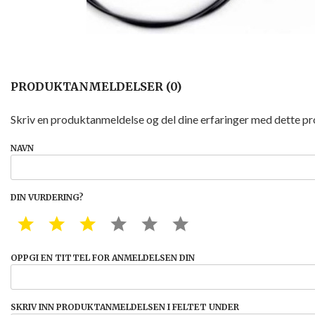
PRODUKTANMELDELSER (0)
Skriv en produktanmeldelse og del dine erfaringer med dette p
NAVN
DIN VURDERING?
1 STAR
2 STAR
3 STAR
4 STAR
5 STAR
6 STAR
OPPGI EN TITTEL FOR ANMELDELSEN DIN
SKRIV INN PRODUKTANMELDELSEN I FELTET UNDER