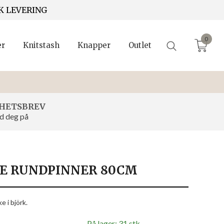
K LEVERING
0
er
Knitstash
Knapper
Outlet
HETSBREV
d deg på
TE RUNDPINNER 80CM
e i björk.
På lager: 31 stk.