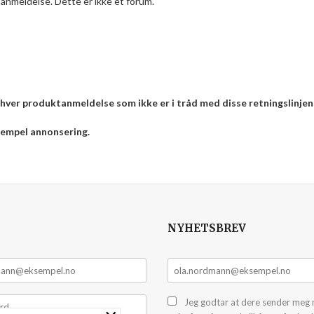
anmeldelse. Dette er ikke et forum.
enhver produktanmeldelse som ikke er i tråd med disse retningslinjen
ksempel annonsering.
NYHETSBREV
Jeg godtar at dere sender meg 