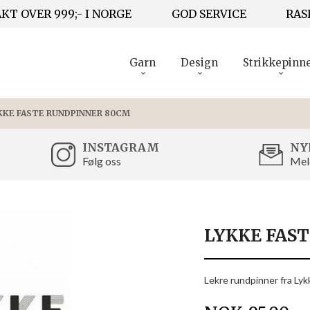
KT OVER 999;- I NORGE
GOD SERVICE
RAS
Garn
Design
Strikkepinn
KKE FASTE RUNDPINNER 80CM
INSTAGRAM
NY
Følg oss
Mel
LYKKE FAS
Lekre rundpinner fra Lykk