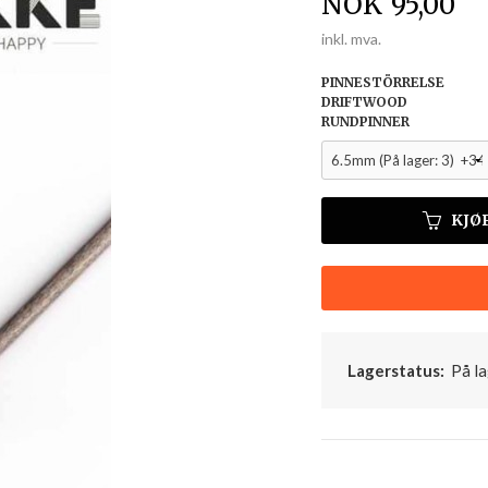
Pris
NOK
95,00
inkl. mva.
PINNESTÖRRELSE
DRIFTWOOD
RUNDPINNER
KJØ
Lagerstatus:
På la