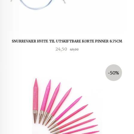
SNURREVAIER HVITE TIL UTSKIFTBARE KORTE PINNER 8.75CM
Tilbud
Rabatt
24,50
49,00
-50%