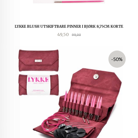
LYKKE BLUSH UTSKIFTBARE PINNER I BJØRK 8,75CM KORTE
Tilbud
Rabatt
49,50
99,00
-50%