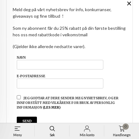
×
Meld deg på vårt nyhetsbrev for info, konkurranser,
giveaways og fine tillbud !
HÅKONGENSER I KNIT NORWAY DEILIG
Som ny abonnent får du 25% rabatt på din første bestilling
Pris
hos oss med rabattkode i velkomstmail
49,00
(Gjelder ikke allerede nedsatte varer).
NAVN
E-POSTADRESSE
JEG GODTAR AT DERE SENDER MEG NYHETSBREV, OG ER
INNFORSTÅTT MED VILKÅRENE FOR BRUK AV PERSONLIG
INFORMASJON
(LES MER)
0
Meny
Søk
Min konto
Handlevogn