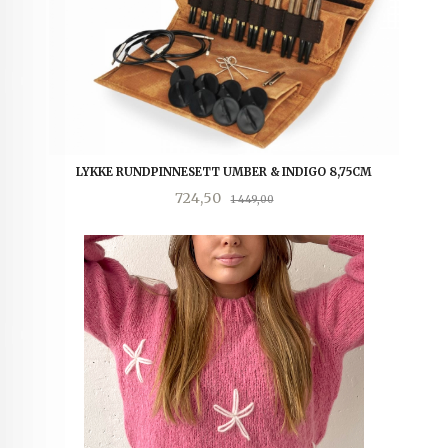
LYKKE RUNDPINNESETT UMBER & INDIGO 8,75CM
Tilbud
Rabatt
724,50
1 449,00