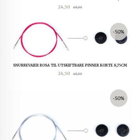
Tilbud
Rabatt
24,50
49,00
-50%
SNURREVAIER ROSA TIL UTSKIFTBARE PINNER KORTE 8,75CM
Tilbud
Rabatt
24,50
49,00
-50%