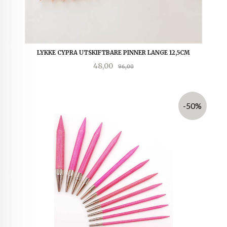
LYKKE CYPRA UTSKIFTBARE PINNER LANGE 12,5CM
Tilbud
Rabatt
48,00
96,00
-50%