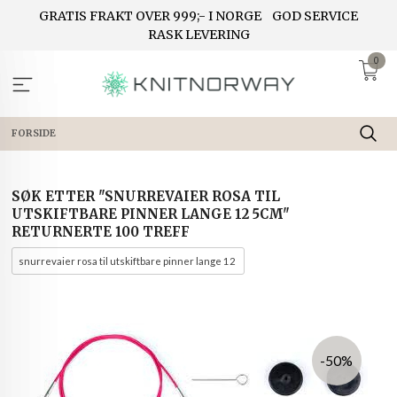
Gå
GRATIS FRAKT OVER 999;- I NORGE
GOD SERVICE
til
RASK LEVERING
innholdet
0
FORSIDE
SØK ETTER "SNURREVAIER ROSA TIL
UTSKIFTBARE PINNER LANGE 12 5CM"
RETURNERTE 100 TREFF
-50%