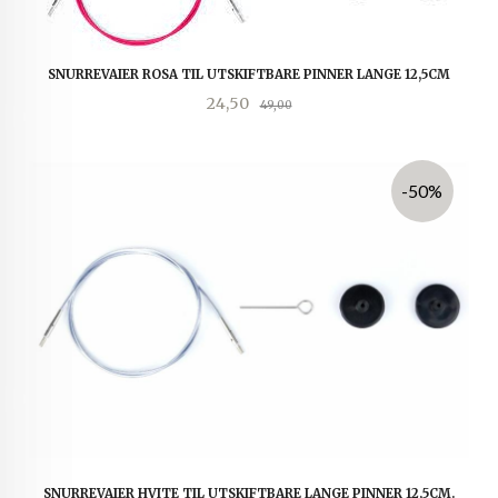
SNURREVAIER ROSA TIL UTSKIFTBARE PINNER LANGE 12,5CM
Tilbud
Rabatt
24,50
49,00
-50%
SNURREVAIER HVITE TIL UTSKIFTBARE LANGE PINNER 12,5CM.