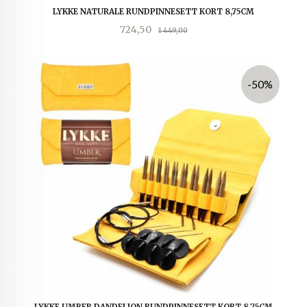
LYKKE NATURALE RUNDPINNESETT KORT 8,75CM
Tilbud
Rabatt
724,50
1 449,00
-50%