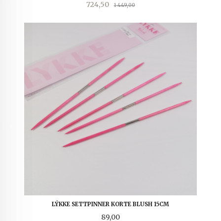
Tilbud
Rabatt
724,50
1 449,00
LÝKKE SETTPINNER KORTE BLUSH 15CM
Pris
89,00