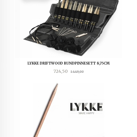
LYKKE DRIFTWOOD RUNDPINNESETT 8,75CM
Tilbud
Rabatt
724,50
1 449,00