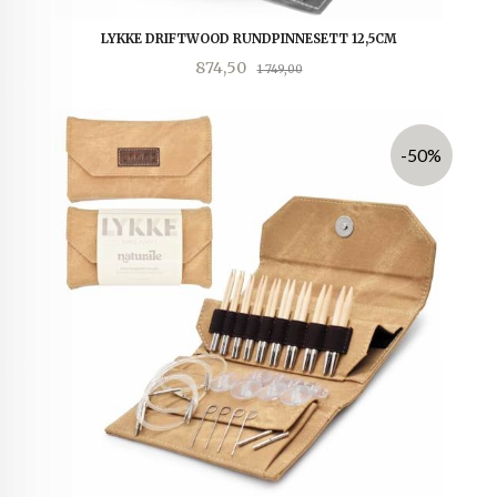
LYKKE DRIFTWOOD RUNDPINNESETT 12,5CM
Tilbud
Rabatt
874,50
1 749,00
-50%