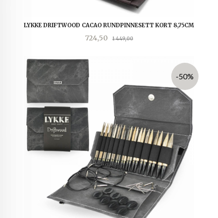
LYKKE DRIFTWOOD CACAO RUNDPINNESETT KORT 8,75CM
Tilbud
Rabatt
724,50
1 449,00
-50%