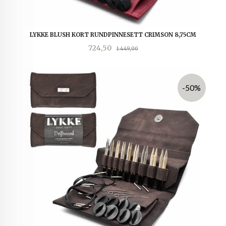
LYKKE BLUSH KORT RUNDPINNESETT CRIMSON 8,75CM
Tilbud
Rabatt
724,50
1 449,00
-50%